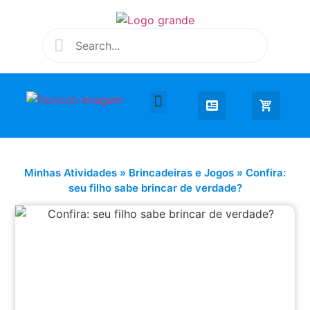
Desenhar e Colorir
Educação Infantil
Extra Curricular
Minhas Atividades
»
Brincadeiras e Jogos
»
Confira:
seu filho sabe brincar de verdade?