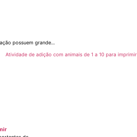
ração possuem grande...
mir
ortantes de...