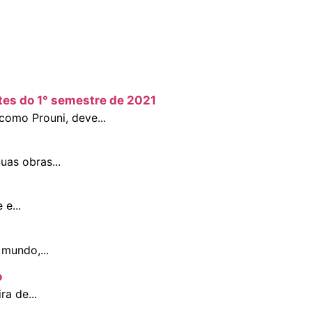
es do 1° semestre de 2021
omo Prouni, deve...
uas obras...
e...
mundo,...
o
a de...