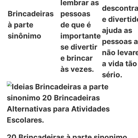
lembrar as
descontr
Brincadeiras
pessoas
e divertid
à parte
de que é
ajuda as
sinônimo
importante
pessoas 
se divertir
não leva
e brincar
a vida tão
às vezes.
sério.
20 Brincadeiras à parte sinonimo