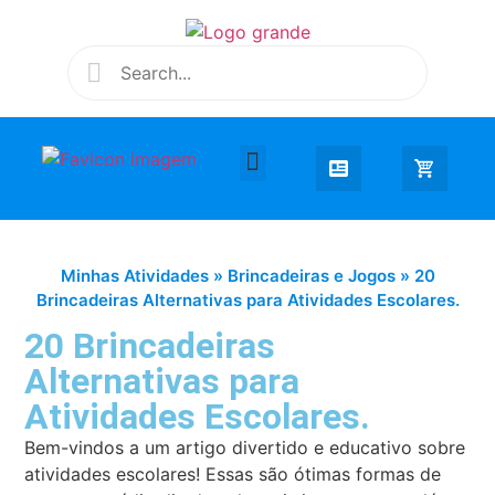
Desenhar e Colorir
Educação Infantil
Extra Curricular
Minhas Atividades
»
Brincadeiras e Jogos
»
20
Brincadeiras Alternativas para Atividades Escolares.
20 Brincadeiras
Alternativas para
Atividades Escolares.
Bem-vindos a um artigo divertido e educativo sobre
atividades escolares! Essas são ótimas formas de