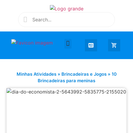
Desenhar e Colorir
Educação Infantil
Extra Curricular
Minhas Atividades
»
Brincadeiras e Jogos
»
10
Brincadeiras para meninas