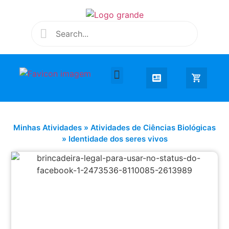
Desenhar e Colorir
Educação Infantil
Extra Curricular
Minhas Atividades
»
Atividades de Ciências Biológicas
»
Identidade dos seres vivos