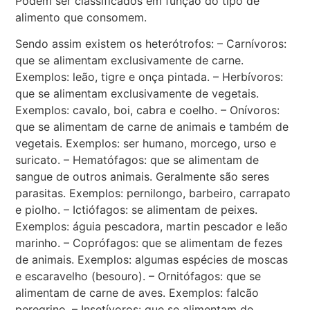
Podem ser classificados em função do tipo de
alimento que consomem.
Sendo assim existem os heterótrofos: – Carnívoros:
que se alimentam exclusivamente de carne.
Exemplos: leão, tigre e onça pintada. – Herbívoros:
que se alimentam exclusivamente de vegetais.
Exemplos: cavalo, boi, cabra e coelho. – Onívoros:
que se alimentam de carne de animais e também de
vegetais. Exemplos: ser humano, morcego, urso e
suricato. – Hematófagos: que se alimentam de
sangue de outros animais. Geralmente são seres
parasitas. Exemplos: pernilongo, barbeiro, carrapato
e piolho. – Ictiófagos: se alimentam de peixes.
Exemplos: águia pescadora, martin pescador e leão
marinho. – Coprófagos: que se alimentam de fezes
de animais. Exemplos: algumas espécies de moscas
e escaravelho (besouro). – Ornitófagos: que se
alimentam de carne de aves. Exemplos: falcão
peregrino. – Insetívoros: que se alimentam de