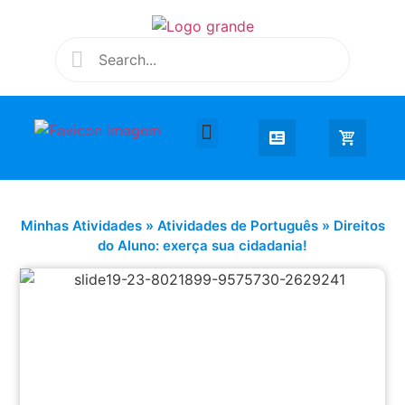
Desenhar e Colorir
Educação Infantil
Extra Curricular
Minhas Atividades
»
Atividades de Português
»
Direitos
do Aluno: exerça sua cidadania!