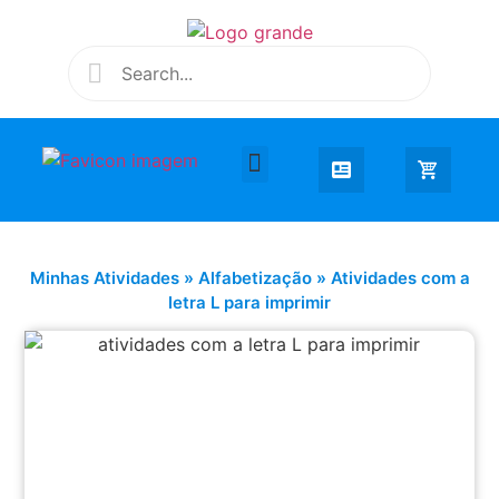
Desenhar e Colorir
Educação Infantil
Extra Curricular
Minhas Atividades
»
Alfabetização
»
Atividades com a
letra L para imprimir