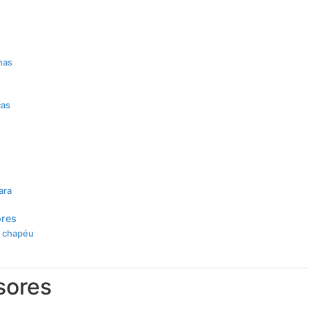
has
cas
ara
ores
o chapéu
sores