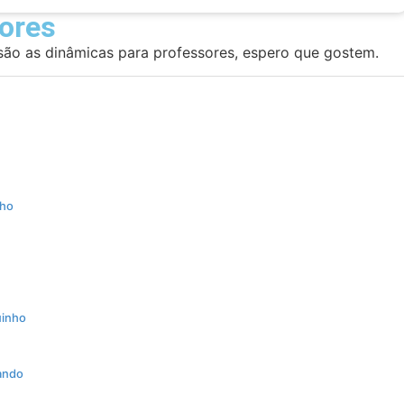
ores
são as dinâmicas para professores, espero que gostem.
lho
uinho
tando