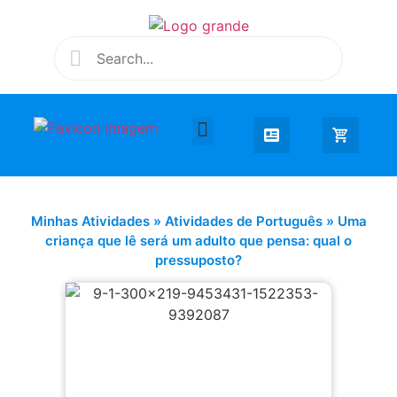
Desenhar e Colorir
Educação Infantil
Extra Curricular
Minhas Atividades
»
Atividades de Português
»
Uma
criança que lê será um adulto que pensa: qual o
pressuposto?