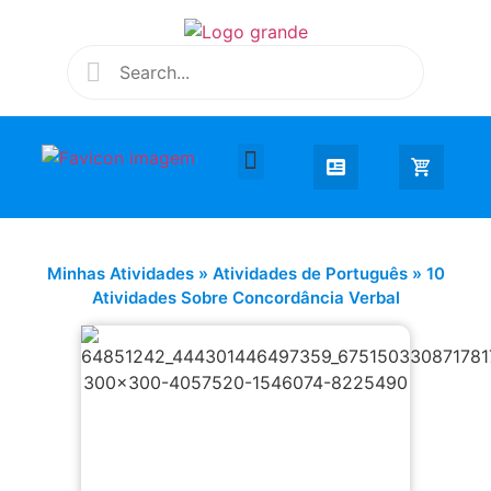
Desenhar e Colorir
Educação Infantil
Extra Curricular
Minhas Atividades
»
Atividades de Português
»
10
Atividades Sobre Concordância Verbal