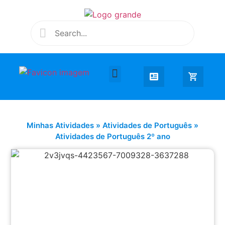
Desenhar e Colorir
Educação Infantil
Extra Curricular
Minhas Atividades
»
Atividades de Português
»
Atividades de Português 2º ano