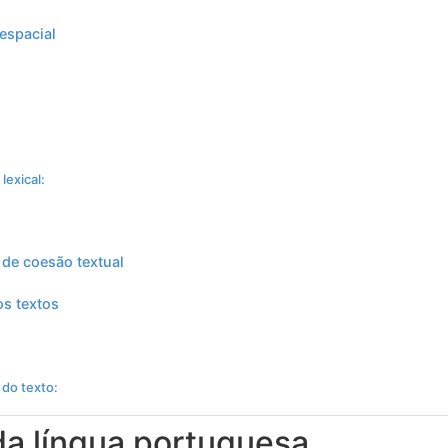
espacial
lexical:
 de coesão textual
os textos
 do texto:
da língua portuguesa