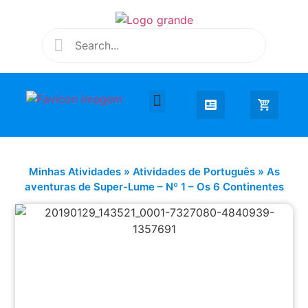
Desenhar e Colorir
Educação Infantil
Extra Curricular
Minhas Atividades
»
Atividades de Português
»
As
aventuras de Super-Lume – Nº 1 – Os 6 Continentes