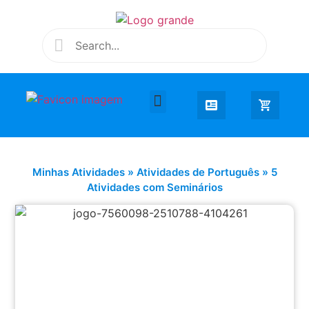
Desenhar e Colorir
Educação Infantil
Extra Curricular
Minhas Atividades
»
Atividades de Português
»
5
Atividades com Seminários