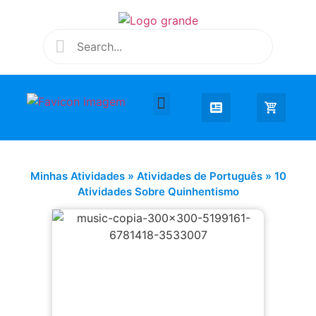
Desenhar e Colorir
Educação Infantil
Extra Curricular
Minhas Atividades
»
Atividades de Português
»
10
Atividades Sobre Quinhentismo