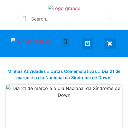
Desenhar e Colorir
Educação Infantil
Extra Curricular
Minhas Atividades
»
Datas Comemorativas
»
Dia 21 de
março é o dia Nacional da Síndrome de Down!