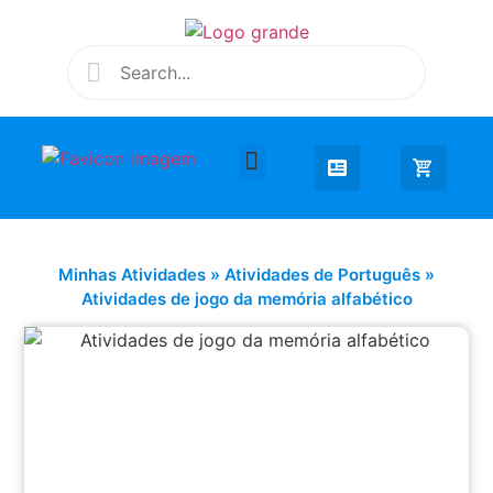
Desenhar e Colorir
Educação Infantil
Extra Curricular
Minhas Atividades
»
Atividades de Português
»
Atividades de jogo da memória alfabético