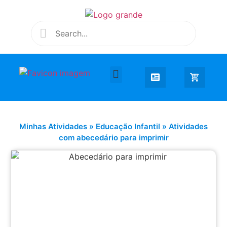
Desenhar e Colorir
Educação Infantil
Extra Curricular
Minhas Atividades
»
Educação Infantil
»
Atividades
com abecedário para imprimir