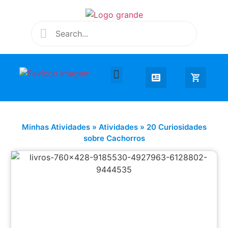
Desenhar e Colorir
Educação Infantil
Extra Curricular
Minhas Atividades
»
Atividades
»
20 Curiosidades
sobre Cachorros