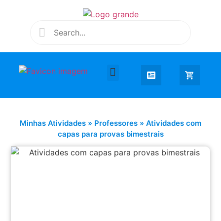
Desenhar e Colorir
Educação Infantil
Extra Curricular
Minhas Atividades
»
Professores
»
Atividades com
capas para provas bimestrais