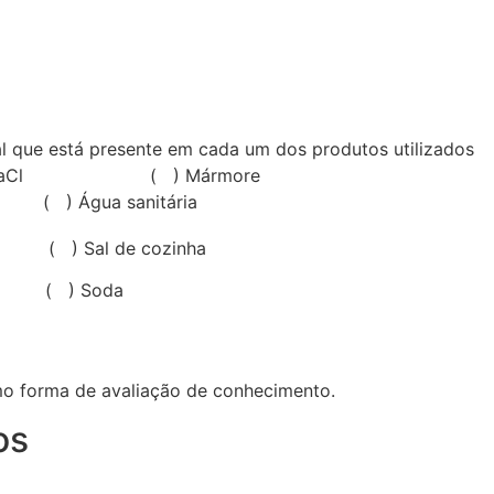
al que está presente em cada um dos produtos utilizados
ódio – NaCl ( ) Mármore
( ) Água sanitária
3
 ( ) Sal de cozinha
( ) Soda
3
mo forma de avaliação de conhecimento.
os