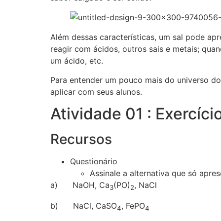
Além dessas características, um sal pode ap
reagir com ácidos, outros sais e metais; q
um ácido, etc.
Para entender um pouco mais do universo dos
aplicar com seus alunos.
Atividade 01 : Exercíci
Recursos
Questionário
Assinale a alternativa que só apres
a) NaOH, Ca
(PO)
, NaCl
3
2
b) NaCl, CaSO
, FePO
4
4