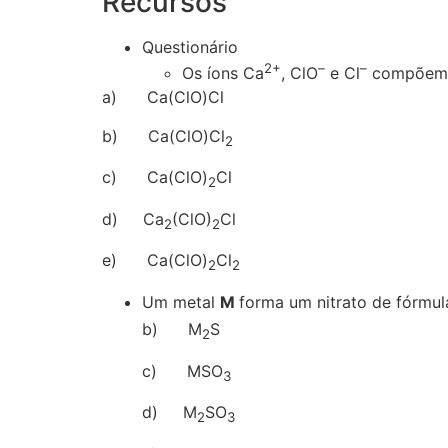
Recursos
Questionário
2+
–
–
Os íons Ca
, ClO
e Cl
compõem o
a) Ca(ClO)Cl
b) Ca(ClO)Cl
2
c) Ca(ClO)
Cl
2
d) Ca
(ClO)
Cl
2
2
e) Ca(ClO)
Cl
2
2
Um metal
M
forma um nitrato de fórmu
b) M
S
2
c) MSO
3
d) M
SO
2
3