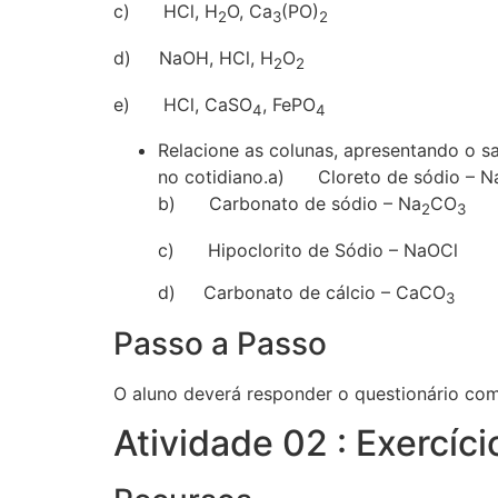
c) HCl, H
O, Ca
(PO)
2
3
2
d) NaOH, HCl, H
O
2
2
e) HCl, CaSO
, FePO
4
4
Relacione as colunas, apresentando o s
no cotidiano.a) Cloreto de s
b) Carbonato de sódio – Na
CO
2
c) Hipoclorito de Sódio – NaOCl
d) Carbonato de cálcio – CaCO
Passo a Passo
O aluno deverá responder o questionário co
Atividade 02 : Exercíci