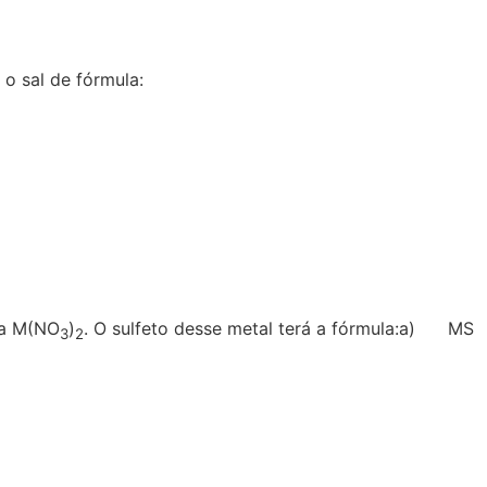
 sal de fórmula:
la M(NO
)
. O sulfeto desse metal terá a fórmula:a) MS
3
2