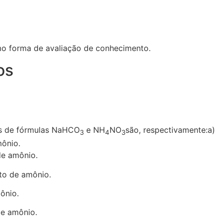
mo forma de avaliação de conhecimento.
os
as de fórmulas NaHCO
e NH
NO
são, respectivamente:a)
3
4
3
mônio.
de amônio.
ito de amônio.
ônio.
de amônio.