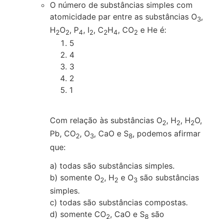
O número de substâncias simples com
atomicidade par entre as substâncias O
,
3
H
O
, P
, I
, C
H
, CO
e He é:
2
2
4
2
2
4
2
5
4
3
2
1
Com relação às substâncias O
, H
, H
O,
2
2
2
Pb, CO
, O
, CaO e S
, podemos afirmar
2
3
8
que:
a) todas são substâncias simples.
b) somente O
, H
e O
são substâncias
2
2
3
simples.
c) todas são substâncias compostas.
d) somente CO
, CaO e S
são
2
8