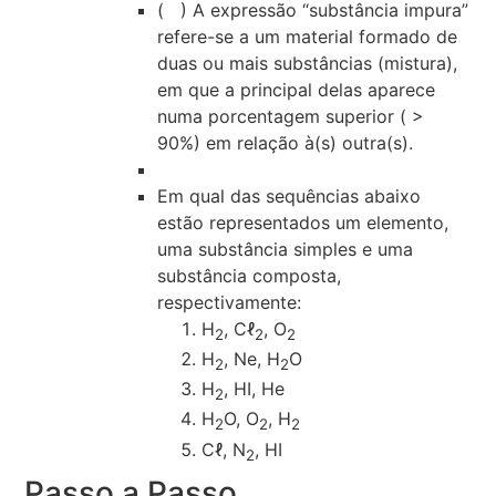
( ) A expressão “substância impura”
refere-se a um material formado de
duas ou mais substâncias (mistura),
em que a principal delas aparece
numa porcentagem superior ( >
90%) em relação à(s) outra(s).
Em qual das sequências abaixo
estão representados um elemento,
uma substância simples e uma
substância composta,
respectivamente:
H
, Cℓ
, O
2
2
2
H
, Ne, H
O
2
2
H
, HI, He
2
H
O, O
, H
2
2
2
Cℓ, N
, HI
2
Passo a Passo