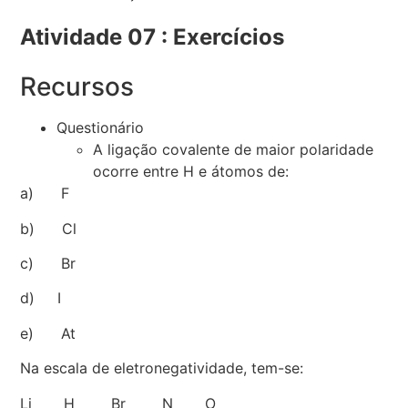
Atividade 07 : Exercícios
Recursos
Questionário
A ligação covalente de maior polaridade
ocorre entre H e átomos de:
a) F
b) Cl
c) Br
d) I
e) At
Na escala de eletronegatividade, tem-se:
Li H Br N O