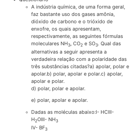
A indústria química, de uma forma geral,
faz bastante uso dos gases amônia,
dióxido de carbono e o trióxido de
enxofre, os quais apresentam,
respectivamente, as seguintes fórmulas
moleculares NH
, CO
e SO
. Qual das
3
2
3
alternativas a seguir apresenta a
verdadeira relação com a polaridade das
três substâncias citadas?a) apolar, polar e
apolar.b) polar, apolar e polar.c) apolar,
apolar e polar.
d) polar, polar e apolar.
e) polar, apolar e apolar.
Dadas as moléculas abaixo:I- HClII-
H
OIII- NH
2
3
IV- BF
3