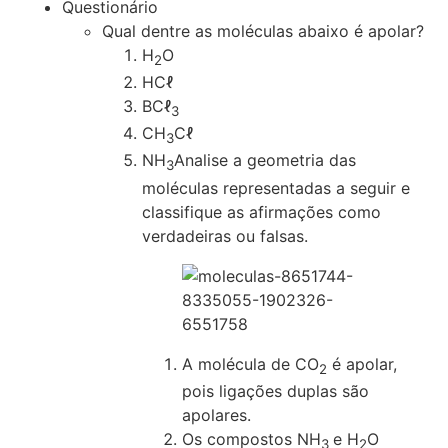
Questionário
Qual dentre as moléculas abaixo é apolar?
H
O
2
HCℓ
BCℓ
3
CH
Cℓ
3
NH
Analise a geometria das
3
moléculas representadas a seguir e
classifique as afirmações como
verdadeiras ou falsas.
A molécula de CO
é apolar,
2
pois ligações duplas são
apolares.
Os compostos NH
e H
O
3
2