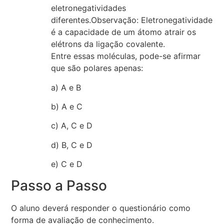
eletronegatividades
diferentes.Observação: Eletronegatividade
é a capacidade de um átomo atrair os
elétrons da ligação covalente.
Entre essas moléculas, pode-se afirmar
que são polares apenas:
a) A e B
b) A e C
c) A, C e D
d) B, C e D
e) C e D
Passo a Passo
O aluno deverá responder o questionário como
forma de avaliação de conhecimento.