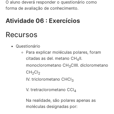
O aluno deverá responder o questionário como
forma de avaliação de conhecimento.
Atividade 06 : Exercícios
Recursos
Questionário
Para explicar moléculas polares, foram
citadas as deI. metano CH
II.
4
monoclorometano CH
ClIII. diclorometano
3
CH
Cl
2
2
IV. triclorometano CHCl
3
V. tretraclorometano CCl
4
Na realidade, são polares apenas as
moléculas designadas por: