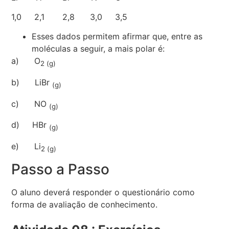
1,0 2,1 2,8 3,0 3,5
Esses dados permitem afirmar que, entre as
moléculas a seguir, a mais polar é:
a) O
2 (g)
b) LiBr
(g)
c) NO
(g)
d) HBr
(g)
e) Li
2 (g)
Passo a Passo
O aluno deverá responder o questionário como
forma de avaliação de conhecimento.