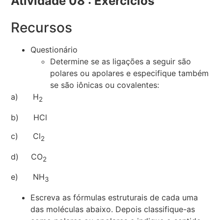
Atividade 08 : Exercícios
Recursos
Questionário
Determine se as ligações a seguir são
polares ou apolares e especifique também
se são iônicas ou covalentes:
a) H
2
b) HCl
c) Cl
2
d) CO
2
e) NH
3
Escreva as fórmulas estruturais de cada uma
das moléculas abaixo. Depois classifique-as