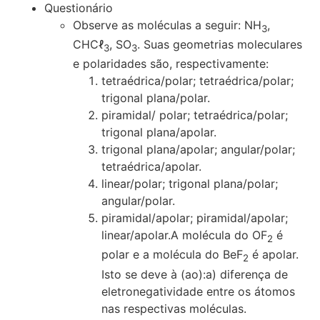
Questionário
Observe as moléculas a seguir: NH
,
3
CHCℓ
, SO
. Suas geometrias moleculares
3
3
e polaridades são, respectivamente:
tetraédrica/polar; tetraédrica/polar;
trigonal plana/polar.
piramidal/ polar; tetraédrica/polar;
trigonal plana/apolar.
trigonal plana/apolar; angular/polar;
tetraédrica/apolar.
linear/polar; trigonal plana/polar;
angular/polar.
piramidal/apolar; piramidal/apolar;
linear/apolar.A molécula do OF
é
2
polar e a molécula do BeF
é apolar.
2
Isto se deve à (ao):a) diferença de
eletronegatividade entre os átomos
nas respectivas moléculas.