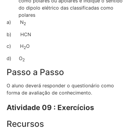
como polares ou apolares e indique o sentido
do dipolo elétrico das classificadas como
polares
a) N
2
b) HCN
c) H
O
2
d) O
2
Passo a Passo
O aluno deverá responder o questionário como
forma de avaliação de conhecimento.
Atividade 09 : Exercícios
Recursos