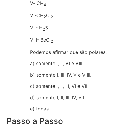
V- CH
4
VI-CH
Cl
2
2
VII- H
S
2
VIII- BeCl
2
Podemos afirmar que são polares:
a) somente I, II, VI e VIII.
b) somente I, III, IV, V e VIIII.
c) somente I, II, III, VI e VII.
d) somente I, II, III, IV, VII.
e) todas.
Passo a Passo