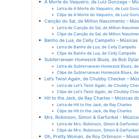
A Morte do Vaqueiro, de Luiz Gonzaga – Mú
Letra de A Morte do Vaqueiro, de Luiz Gon
Clipe de A Morte do Vaqueiro, de Luiz Gon
Canção do Sal, de Milton Nascimento – Mús
Letra de Canção do Sal, de Milton Nascime
Clipe de Canção do Sal, de Milton Nascime
Banho de Lua, de Celly Campello – Músicas
Letra de Banho de Lua, de Celly Campello
Clipe de Banho de Lua, de Celly Campello
Subterranean Homesick Blues, de Bob Dyla
Letra de Subterranean Homesick Blues, de
Clipe de Subterranean Homesick Blues, de
Let’s Twist Again, de Chubby Checker – Mú
Letra de Let’s Twist Again, de Chubby Che
Clipe de Let’s Twist Again, de Chubby Che
Hit to the Jack, de Ray Charles – Músicas d
Letra de Hit to the Jack, de Ray Charles
Clipe de Hit to the Jack, de Ray Charles
Mrs. Robinson, Simon & Garfunkel – Música
Letra de Mrs. Robinson, Simon & Garfunkel
Clipe de Mrs. Robinson, Simon & Garfunkel
Oh, Pretty Woman, de Roy Orbinson – Músi