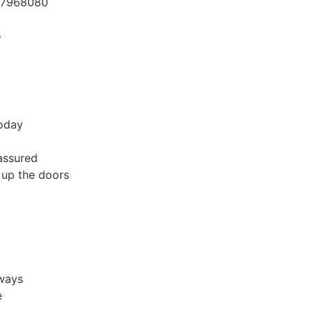
s
today
 assured
 up the doors
 ways
e