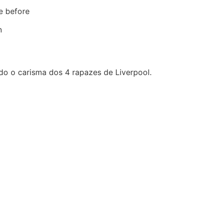
ne before
n
s
o o carisma dos 4 rapazes de Liverpool.