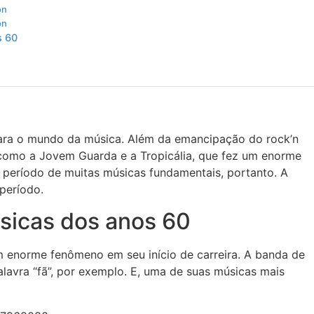
on
on
s 60
ara o mundo da música. Além da emancipação do rock’n
s como a Jovem Guarda e a Tropicália, que fez um enorme
m período de muitas músicas fundamentais, portanto. A
período.
úsicas dos anos 60
um enorme fenômeno em seu início de carreira. A banda de
palavra “fã”, por exemplo. E, uma de suas músicas mais