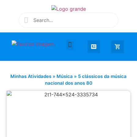
Desenhar e Colorir
Educação Infantil
Extra Curricular
Minhas Atividades
»
Música
»
5 clássicos da música
nacional dos anos 80