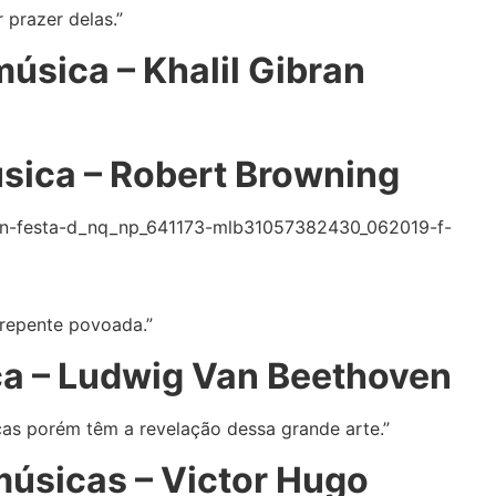
 prazer delas.”
úsica – Khalil Gibran
sica – Robert Browning
 repente povoada.”
ca – Ludwig Van Beethoven
cas porém têm a revelação dessa grande arte.”
músicas – Victor Hugo