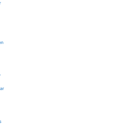
r
en
y
ar
s