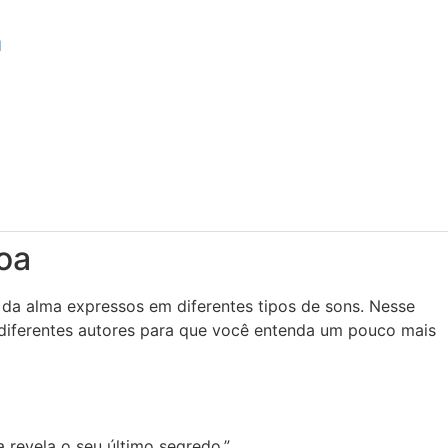
l
oa
da alma expressos em diferentes tipos de sons. Nesse
 diferentes autores para que você entenda um pouco mais
a revela o seu último segredo.”