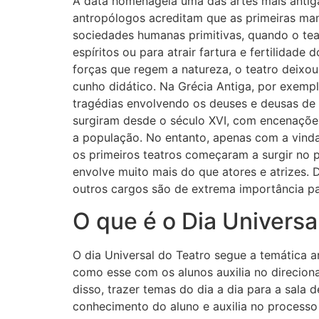
A data homenageia uma das artes mais antiga
antropólogos acreditam que as primeiras mani
sociedades humanas primitivas, quando o tea
espíritos ou para atrair fartura e fertilida
forças que regem a natureza, o teatro deixou 
cunho didático. Na Grécia Antiga, por exemp
tragédias envolvendo os deuses e deusas de s
surgiram desde o século XVI, com encenações
a população. No entanto, apenas com a vinda 
os primeiros teatros começaram a surgir no p
envolve muito mais do que atores e atrizes. D
outros cargos são de extrema importância pa
O que é o Dia Universa
O dia Universal do Teatro segue a temática a
como esse com os alunos auxilia no direciona
disso, trazer temas do dia a dia para a sal
conhecimento do aluno e auxilia no process