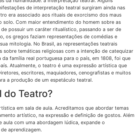
s da humanidade: a interpretação teatral. Alguns
festações de interpretação teatral surgiram ainda nas
tro era associado aos rituais de exorcismo dos maus
de do solo. Com maior entendimento do homem sobre as
de possuir um caráter ritualístico, passando a ser de
lo, os gregos faziam representações de comédias e
ua mitologia. No Brasil, as representações teatrais
 sobre temáticas religiosas com a intenção de catequizar
da família real portuguesa para o país, em 1808, foi que
aís. Atualmente, o teatro é uma expressão artística que
iretores, escritores, maquiadores, cenografistas e muitos
ra a produção de um espetáculo teatral.
l do Teatro?
rtística em sala de aula. Acreditamos que abordar temas
mento artístico, na expressão e definição de gostos. Além
a de aula com uma abordagem lúdica, expande o
o de aprendizagem.