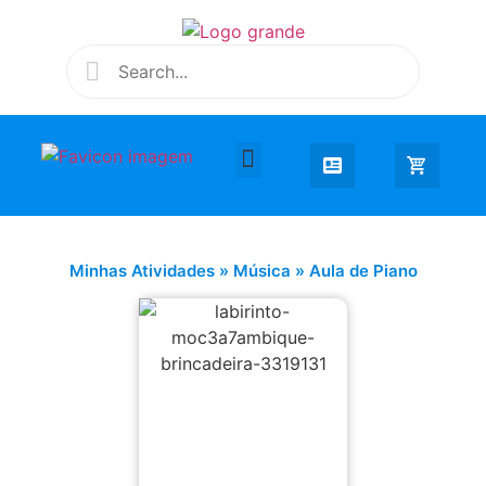
Desenhar e Colorir
Educação Infantil
Extra Curricular
Minhas Atividades
»
Música
»
Aula de Piano