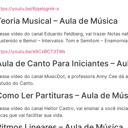
ttps://youtu.be/6jqeIsgmk-s
Teoria Musical – Aula de Música
esse vídeo do canal Eduardo Feldberg, vai trazer Notas natur
ustenido e Bemol – Intervalos: Tom e Semitom – Enamornia
ttps://youtu.be/e9CxBCT3TWs
Aula de Canto Para Iniciantes – A
esse vídeo do canal MusicDot, a professora Anny Cee dá a
studo do Canto.
Como Ler Partituras – Aula de Mús
esse vídeo do canal Heitor Castro, vai ensinar a você inici
icas que vai facilitar sua vida.
Ritmos Lineares – Aula de Música