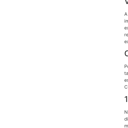
A
i
e
r
e
P
t
e
C
N
d
m