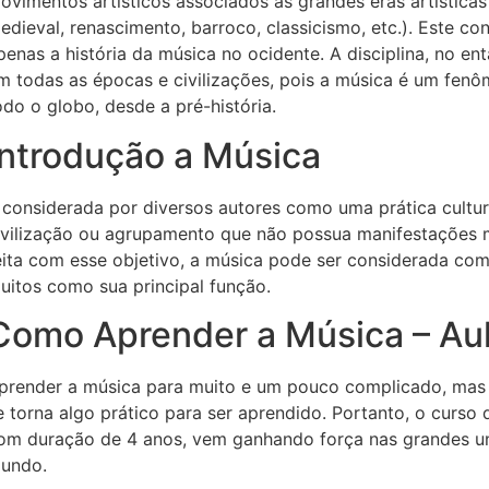
ovimentos artísticos associados às grandes eras artística
edieval, renascimento, barroco, classicismo, etc.). Este co
penas a história da música no ocidente. A disciplina, no e
m todas as épocas e civilizações, pois a música é um fe
odo o globo, desde a pré-história.
Introdução a Música
 considerada por diversos autores como uma prática cult
ivilização ou agrupamento que não possua manifestações 
eita com esse objetivo, a música pode ser considerada co
uitos como sua principal função.
Como Aprender a Música – Au
prender a música para muito e um pouco complicado, mas 
e torna algo prático para ser aprendido. Portanto, o curso 
om duração de 4 anos, vem ganhando força nas grandes uni
undo.