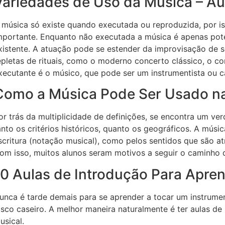
Variedades de Uso da Música – Au
 música só existe quando executada ou reproduzida, por i
mportante. Enquanto não executada a música é apenas pote
xistente. A atuação pode se estender da improvisação de 
epletas de rituais, como o moderno concerto clássico, o con
xecutante é o músico, que pode ser um instrumentista ou c
Como a Música Pode Ser Usado na
or trás da multiplicidade de definições, se encontra um ver
anto os critérios históricos, quanto os geográficos. A músi
scritura (notação musical), como pelos sentidos que são at
om isso, muitos alunos seram motivos a seguir o caminho 
10 Aulas de Introdução Para Apre
unca é tarde demais para se aprender a tocar um instrume
isco caseiro. A melhor maneira naturalmente é ter aulas d
usical.