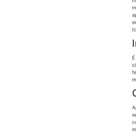
m
m
a
e
t
É
c
f
m
A
s
c
m