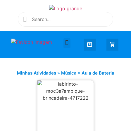
Desenhar e Colorir
Educação Infantil
Extra Curricular
Minhas Atividades
»
Música
»
Aula de Bateria