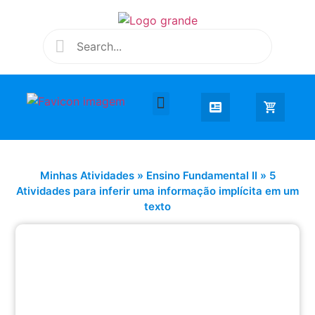
Desenhar e Colorir
Educação Infantil
Extra Curricular
Minhas Atividades
»
Ensino Fundamental II
»
5
Atividades para inferir uma informação implícita em um
texto