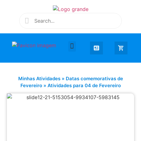
Desenhar e Colorir
Educação Infantil
Extra Curricular
Minhas Atividades
»
Datas comemorativas de
Fevereiro
»
Atividades para 04 de Fevereiro