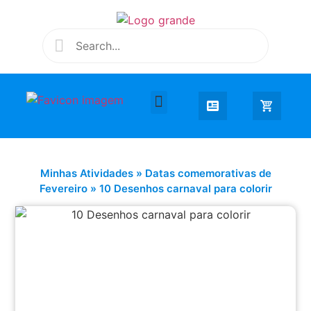
Desenhar e Colorir
Educação Infantil
Extra Curricular
Minhas Atividades
»
Datas comemorativas de
Fevereiro
»
10 Desenhos carnaval para colorir