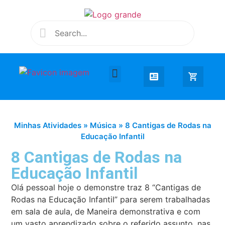
Desenhar e Colorir
Educação Infantil
Extra Curricular
Minhas Atividades
»
Música
»
8 Cantigas de Rodas na
Educação Infantil
8 Cantigas de Rodas na
Educação Infantil
Olá pessoal hoje o demonstre traz 8 “Cantigas de
Rodas na Educação Infantil” para serem trabalhadas
em sala de aula, de Maneira demonstrativa e com
um vasto aprendizado sobre o referido assunto, nas