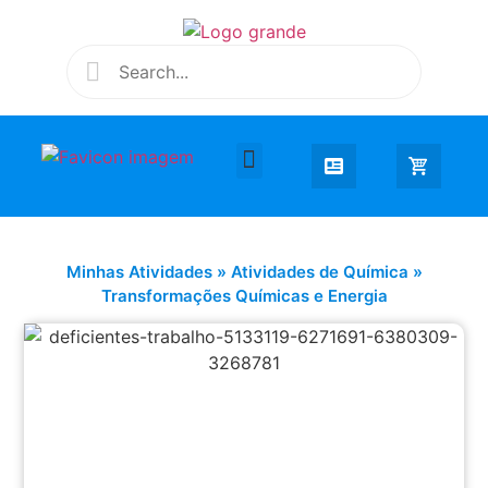
Desenhar e Colorir
Educação Infantil
Extra Curricular
Minhas Atividades
»
Atividades de Química
»
Transformações Químicas e Energia