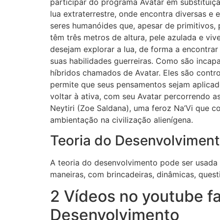
participar do programa Avatar em substituiç
lua extraterrestre, onde encontra diversas e 
seres humanóides que, apesar de primitivos,
têm três metros de altura, pele azulada e v
desejam explorar a lua, de forma a encontrar
suas habilidades guerreiras. Como são incap
híbridos chamados de Avatar. Eles são contr
permite que seus pensamentos sejam aplica
voltar à ativa, com seu Avatar percorrendo a
Neytiri (Zoe Saldana), uma feroz Na’Vi que c
ambientação na civilização alienígena.
Teoria do Desenvolviment
A teoria do desenvolvimento pode ser usada n
maneiras, com brincadeiras, dinâmicas, quest
2 Vídeos no youtube fa
Desenvolvimento