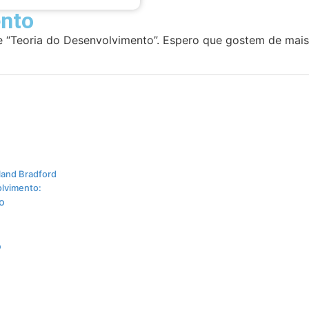
ento
re “Teoria do Desenvolvimento”. Espero que gostem de mais
land Bradford
olvimento:
o
o