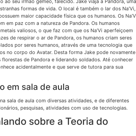
ão ao seu irmão gêmeo, falecido. Jake viaja a Pandora, um
estranhas formas de vida. O local é também o lar dos Na’Vi,
 possuem maior capacidade física que os humanos. Os Na’V
ivem em paz com a natureza de Pandora. Os humanos
 metais valiosos, o que faz com que os Na’Vi aperfeiçoem
azes de respirar o ar de Pandora, os humanos criam seres
olados por seres humanos, através de uma tecnologia que
dos no corpo do Avatar. Desta forma Jake pode novamente
s florestas de Pandora e liderando soldados. Até conhecer
onhece acidentalmente e que serve de tutora para sua
o em sala de aula
a sala de aula com diversas atividades, e de diferentes
ionários, pesquisas, atividades com uso de tecnologias.
lando sobre a Teoria do