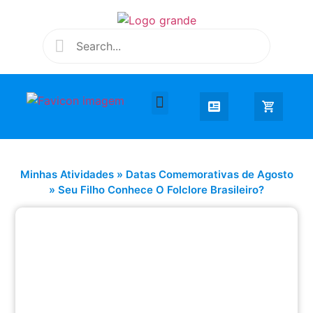
Desenhar e Colorir
Educação Infantil
Extra Curricular
Minhas Atividades
»
Datas Comemorativas de Agosto
»
Seu Filho Conhece O Folclore Brasileiro?