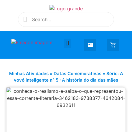
Desenhar e Colorir
Educação Infantil
Extra Curricular
Minhas Atividades
»
Datas Comemorativas
»
Série: A
vovó inteligente nº 5 : A história do dia das mães