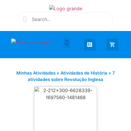
Desenhar e Colorir
Educação Infantil
Extra Curricular
Minhas Atividades
»
Atividades de História
»
7
atividades sobre Revolução Inglesa