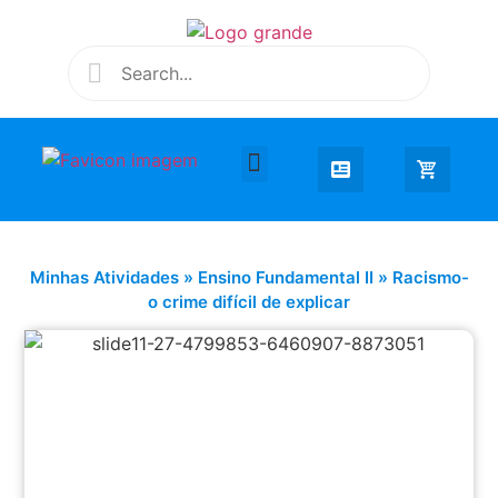
Desenhar e Colorir
Educação Infantil
Extra Curricular
Minhas Atividades
»
Ensino Fundamental II
»
Racismo-
o crime difícil de explicar