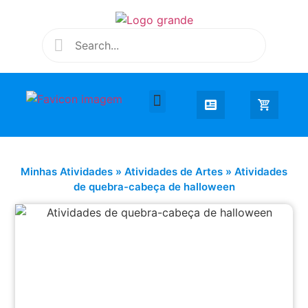
Desenhar e Colorir
Educação Infantil
Extra Curricular
Minhas Atividades
»
Atividades de Artes
»
Atividades
de quebra-cabeça de halloween