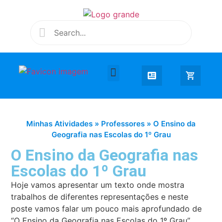
Desenhar e Colorir
Educação Infantil
Extra Curricular
Minhas Atividades
»
Professores
»
O Ensino da
Geografia nas Escolas do 1º Grau
O Ensino da Geografia nas
Escolas do 1º Grau
Hoje vamos apresentar um texto onde mostra
trabalhos de diferentes representações e neste
poste vamos falar um pouco mais aprofundado de
“O Ensino da Geografia nas Escolas do 1º Grau”