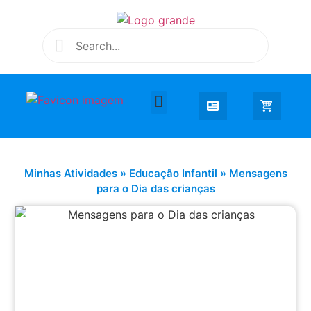
Desenhar e Colorir
Educação Infantil
Extra Curricular
Minhas Atividades
»
Educação Infantil
»
Mensagens
para o Dia das crianças