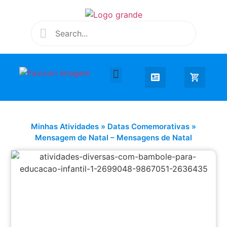
Desenhar e Colorir
Educação Infantil
Extra Curricular
Minhas Atividades
»
Datas Comemorativas
»
Mensagem de Natal – Mensagens de Natal