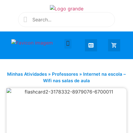
Desenhar e Colorir
Educação Infantil
Extra Curricular
Minhas Atividades
»
Professores
»
Internet na escola –
Wifi nas salas de aula