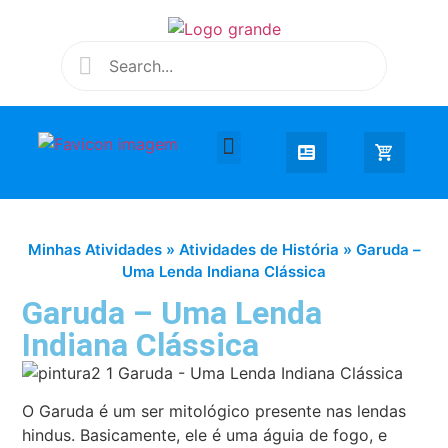
Desenhar e Colorir
Educação Infantil
Extra Curricular
Minhas Atividades
»
Atividades de História
»
Garuda –
Uma Lenda Indiana Clássica
Garuda – Uma Lenda
Indiana Clássica
O Garuda é um ser mitológico presente nas lendas
hindus. Basicamente, ele é uma águia de fogo, e