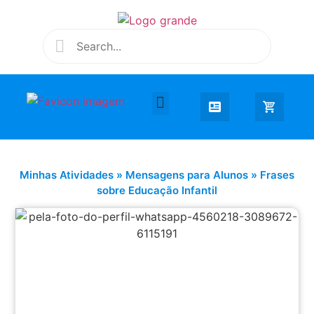
Desenhar e Colorir
Educação Infantil
Extra Curricular
Minhas Atividades
»
Mensagens para Alunos
»
Frases
sobre Educação Infantil