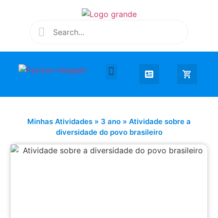
Desenhar e Colorir
Educação Infantil
Extra Curricular
Minhas Atividades
»
3 ano
»
Atividade sobre a
diversidade do povo brasileiro