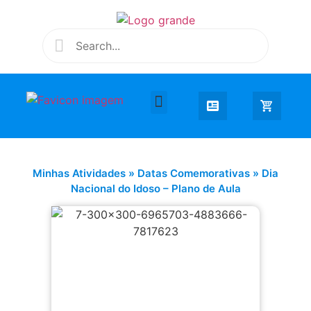
Desenhar e Colorir
Educação Infantil
Extra Curricular
Minhas Atividades
»
Datas Comemorativas
»
Dia
Nacional do Idoso – Plano de Aula