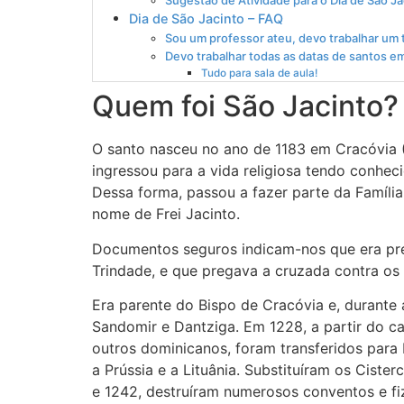
Sugestão de Atividade para o Dia de São Ja
Dia de São Jacinto – FAQ
Sou um professor ateu, devo trabalhar um 
Devo trabalhar todas as datas de santos e
Tudo para sala de aula!
Quem foi São Jacinto?
O santo nasceu no ano de 1183 em Cracóvia (
ingressou para a vida religiosa tendo conh
Dessa forma, passou a fazer parte da Famíli
nome de Frei Jacinto.
Documentos seguros indicam-nos que era pr
Trindade, e que pregava a cruzada contra os
Era parente do Bispo de Cracóvia e, durante 
Sandomir e Dantziga. Em 1228, a partir do ca
outros dominicanos, foram transferidos para
a Prússia e a Lituânia. Substituíram os Cist
e 1242, destruíram numerosos conventos e fi