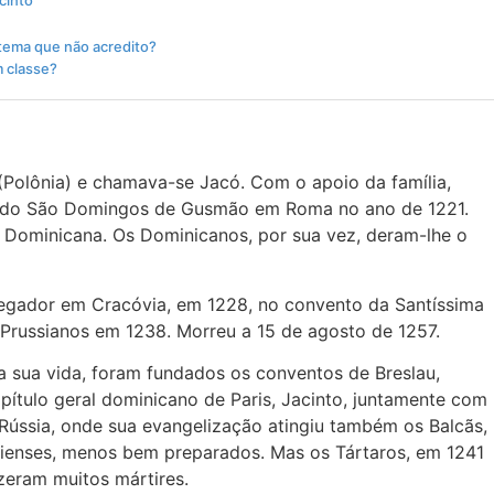
cinto
tema que não acredito?
m classe?
Polônia) e chamava-se Jacó. Com o apoio da família,
ecido São Domingos de Gusmão em Roma no ano de 1221.
a Dominicana. Os Dominicanos, por sua vez, deram-lhe o
egador em Cracóvia, em 1228, no convento da Santíssima
 Prussianos em 1238. Morreu a 15 de agosto de 1257.
a sua vida, foram fundados os conventos de Breslau,
pítulo geral dominicano de Paris, Jacinto, juntamente com
 Rússia, onde sua evangelização atingiu também os Balcãs,
ercienses, menos bem preparados. Mas os Tártaros, em 1241
zeram muitos mártires.